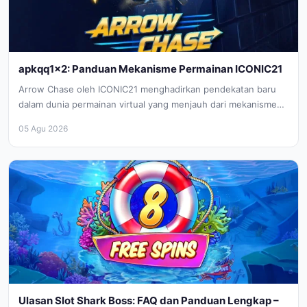
apkqq1x2: Panduan Mekanisme Permainan ICONIC21
Arrow Chase oleh ICONIC21 menghadirkan pendekatan baru
dalam dunia permainan virtual yang menjauh dari mekanisme
slot tradisional. Alih-alih mengandalkan gulungan,...
05 Agu 2026
Ulasan Slot Shark Boss: FAQ dan Panduan Lengkap –