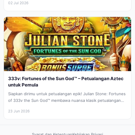
02 Jul 2026
333v: Fortunes of the Sun God™ – Petualangan Aztec
untuk Pemula
Siapkan dirimu untuk petualangan epik! Julian Stone: Fortunes
of 333v the Sun God™ membawa nuansa klasik petualangan
hutan belantara langsung...
23 Jun 2026
Syarat dan Ketentuan
Kebijakan Privasi