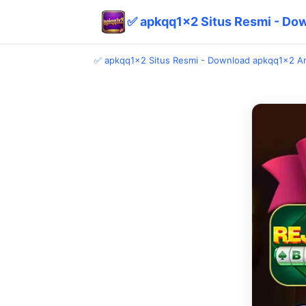
✅ apkqq1x2 Situs Resmi - D
✅ apkqq1x2 Situs Resmi - Download apkqq1x2 