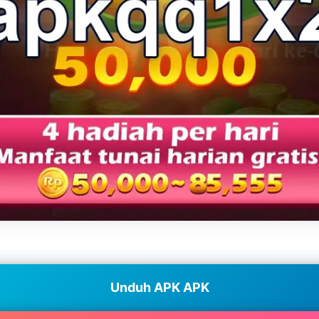
Unduh APK APK