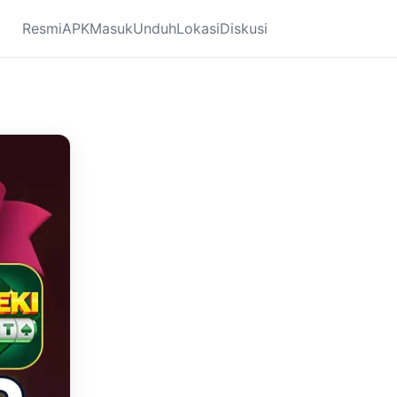
Resmi
APK
Masuk
Unduh
Lokasi
Diskusi