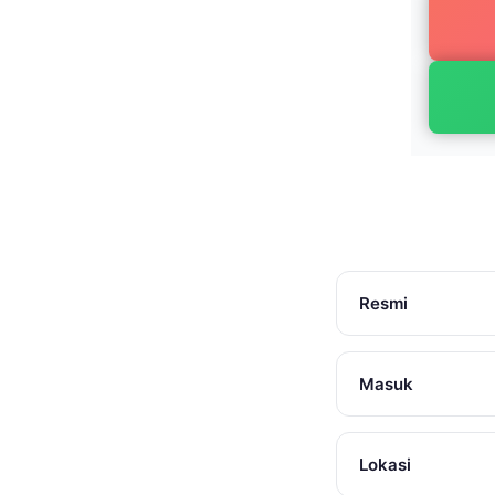
Resmi
Masuk
Lokasi