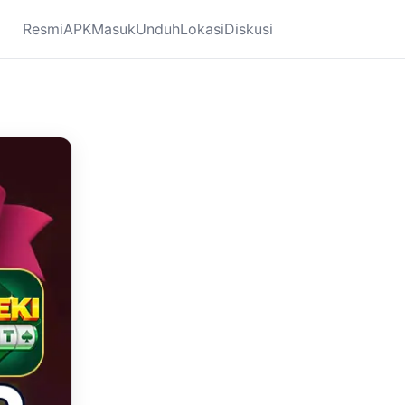
Resmi
APK
Masuk
Unduh
Lokasi
Diskusi