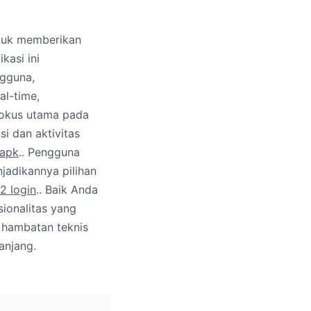
ntuk memberikan
kasi ini
gguna,
al-time,
fokus utama pada
i dan aktivitas
apk
.. Pengguna
jadikannya pilihan
2 login
.. Baik Anda
ionalitas yang
 hambatan teknis
anjang.