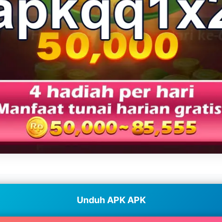
Unduh APK APK