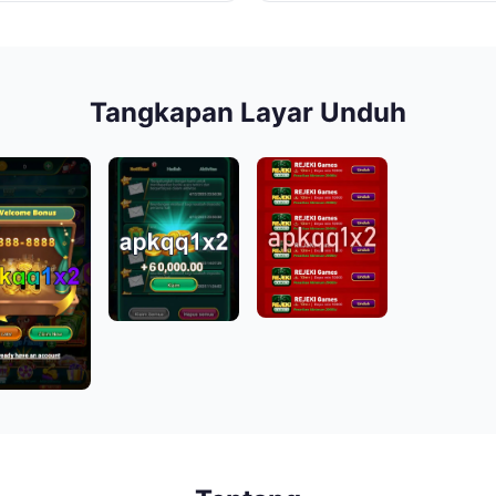
Tangkapan Layar Unduh