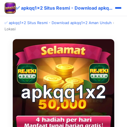
✅ apkqq1x2 Situs Resmi - Download apkqq1x2 Aman Unduh
✅ apkqq1x2 Situs Resmi - Download apkqq1x2 Aman Unduh
›
Lokasi