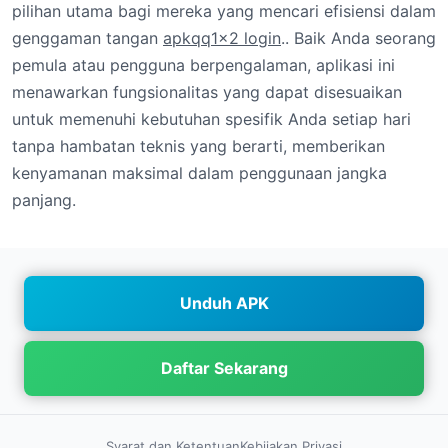
pilihan utama bagi mereka yang mencari efisiensi dalam
genggaman tangan
apkqq1x2 login
.. Baik Anda seorang
pemula atau pengguna berpengalaman, aplikasi ini
menawarkan fungsionalitas yang dapat disesuaikan
untuk memenuhi kebutuhan spesifik Anda setiap hari
tanpa hambatan teknis yang berarti, memberikan
kenyamanan maksimal dalam penggunaan jangka
panjang.
Unduh APK
Daftar Sekarang
Syarat dan Ketentuan
Kebijakan Privasi