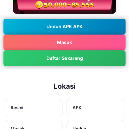
Unduh APK APK
Masuk
Daftar Sekarang
Lokasi
Resmi
APK
Masuk
Unduh