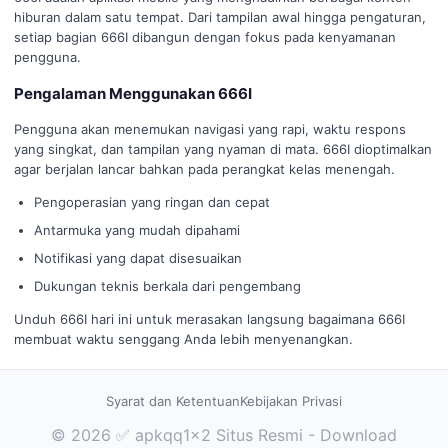
hiburan dalam satu tempat. Dari tampilan awal hingga pengaturan,
setiap bagian 666I dibangun dengan fokus pada kenyamanan
pengguna.
Pengalaman Menggunakan 666I
Pengguna akan menemukan navigasi yang rapi, waktu respons
yang singkat, dan tampilan yang nyaman di mata. 666I dioptimalkan
agar berjalan lancar bahkan pada perangkat kelas menengah.
Pengoperasian yang ringan dan cepat
Antarmuka yang mudah dipahami
Notifikasi yang dapat disesuaikan
Dukungan teknis berkala dari pengembang
Unduh 666I hari ini untuk merasakan langsung bagaimana 666I
membuat waktu senggang Anda lebih menyenangkan.
Syarat dan Ketentuan
Kebijakan Privasi
© 2026 ✅ apkqq1x2 Situs Resmi - Download