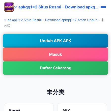
✅ apkqq1x2 Situs Resmi - Download apkqq1x2 Aman Unduh
✅ apkqq1x2 Situs Resmi - Download apkqq1x2 Aman Unduh
›
未
分类
Unduh APK APK
Masuk
Daftar Sekarang
未分类
Resmi
APK