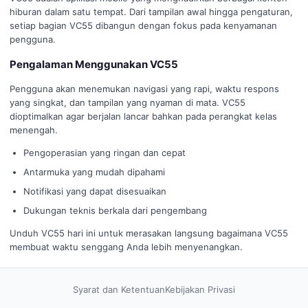
hiburan dalam satu tempat. Dari tampilan awal hingga pengaturan,
setiap bagian VC55 dibangun dengan fokus pada kenyamanan
pengguna.
Pengalaman Menggunakan VC55
Pengguna akan menemukan navigasi yang rapi, waktu respons
yang singkat, dan tampilan yang nyaman di mata. VC55
dioptimalkan agar berjalan lancar bahkan pada perangkat kelas
menengah.
Pengoperasian yang ringan dan cepat
Antarmuka yang mudah dipahami
Notifikasi yang dapat disesuaikan
Dukungan teknis berkala dari pengembang
Unduh VC55 hari ini untuk merasakan langsung bagaimana VC55
membuat waktu senggang Anda lebih menyenangkan.
Syarat dan Ketentuan
Kebijakan Privasi